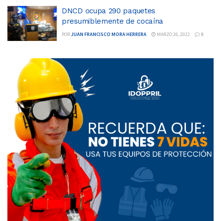
DNCD ocupa 290 paquetes
presumiblemente de cocaína
POR
JUAN FRANCISCO MORA HERRERA
MARZO 26, 2022
0