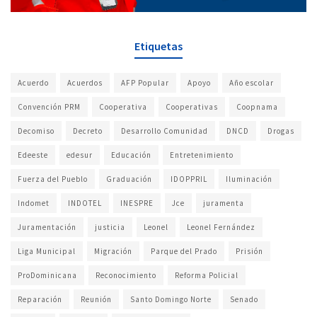
Etiquetas
Acuerdo
Acuerdos
AFP Popular
Apoyo
Año escolar
Convención PRM
Cooperativa
Cooperativas
Coopnama
Decomiso
Decreto
Desarrollo Comunidad
DNCD
Drogas
Edeeste
edesur
Educación
Entretenimiento
Fuerza del Pueblo
Graduación
IDOPPRIL
Iluminación
Indomet
INDOTEL
INESPRE
Jce
juramenta
Juramentación
justicia
Leonel
Leonel Fernández
Liga Municipal
Migración
Parque del Prado
Prisión
ProDominicana
Reconocimiento
Reforma Policial
Reparación
Reunión
Santo Domingo Norte
Senado