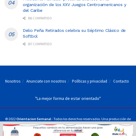
organización de los XXV Juegos Centroamericanos y
del Caribe
306 COMPARTIDO
Delio Peña Retirados celebra su Séptimo Clásico de
Softbol
307 COMPARTIDO
Nosotros
Anunciate con nosotros
Políticas y privacidad
Contacto
"La mejor forma de estar orientado"
© 2022
Orientacion Semanal
- Todos los derechos reservados. Una producción de
Juan Fran Servicios Periodísticos, S.R.L