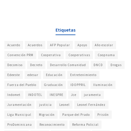
Etiquetas
Acuerdo
Acuerdos
AFP Popular
Apoyo
Año escolar
Convención PRM
Cooperativa
Cooperativas
Coopnama
Decomiso
Decreto
Desarrollo Comunidad
DNCD
Drogas
Edeeste
edesur
Educación
Entretenimiento
Fuerza del Pueblo
Graduación
IDOPPRIL
Iluminación
Indomet
INDOTEL
INESPRE
Jce
juramenta
Juramentación
justicia
Leonel
Leonel Fernández
Liga Municipal
Migración
Parque del Prado
Prisión
ProDominicana
Reconocimiento
Reforma Policial