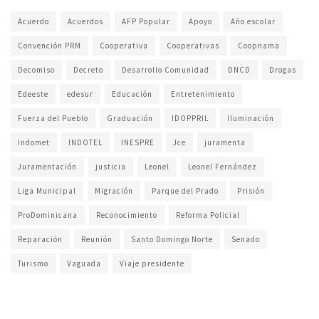
Acuerdo
Acuerdos
AFP Popular
Apoyo
Año escolar
Convención PRM
Cooperativa
Cooperativas
Coopnama
Decomiso
Decreto
Desarrollo Comunidad
DNCD
Drogas
Edeeste
edesur
Educación
Entretenimiento
Fuerza del Pueblo
Graduación
IDOPPRIL
Iluminación
Indomet
INDOTEL
INESPRE
Jce
juramenta
Juramentación
justicia
Leonel
Leonel Fernández
Liga Municipal
Migración
Parque del Prado
Prisión
ProDominicana
Reconocimiento
Reforma Policial
Reparación
Reunión
Santo Domingo Norte
Senado
Turismo
Vaguada
Viaje presidente