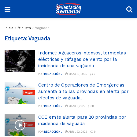
Inicio
Etiqueta
Vaguada
Etiqueta:
Vaguada
Indomet: Aguaceros intensos, tormentas
eléctricas y ráfagas de viento por la
incidencia de una vaguada
POR
REDACCIÓN .
MAYO 16, 2025
0
Centro de Operaciones de Emergencias
aumenta a 15 las provincias en alerta por
efectos de vaguada.
POR
REDACCIÓN .
MAYO 1, 2022
0
COE emite alerta para 20 provincias por
incidencia de vaguada
POR
REDACCIÓN .
ABRIL 22, 2022
0