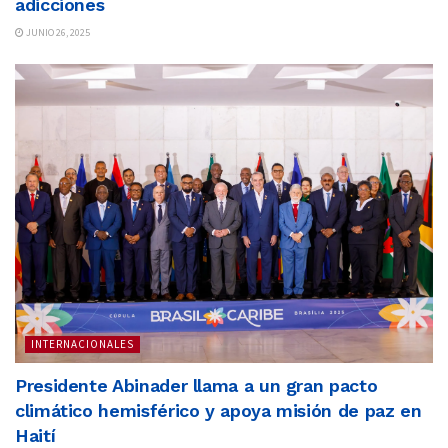
adicciones
JUNIO 26, 2025
INTERNACIONALES
Presidente Abinader llama a un gran pacto
climático hemisférico y apoya misión de paz en
Haití