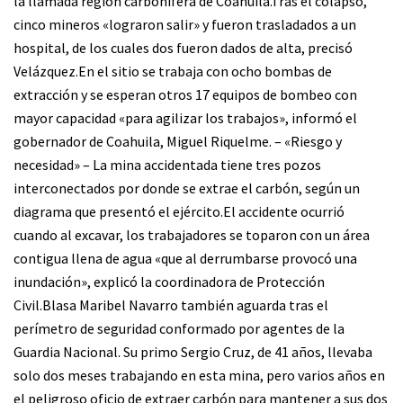
la llamada región carbonífera de Coahuila.Tras el colapso,
cinco mineros «lograron salir» y fueron trasladados a un
hospital, de los cuales dos fueron dados de alta, precisó
Velázquez.En el sitio se trabaja con ocho bombas de
extracción y se esperan otros 17 equipos de bombeo con
mayor capacidad «para agilizar los trabajos», informó el
gobernador de Coahuila, Miguel Riquelme. – «Riesgo y
necesidad» – La mina accidentada tiene tres pozos
interconectados por donde se extrae el carbón, según un
diagrama que presentó el ejército.El accidente ocurrió
cuando al excavar, los trabajadores se toparon con un área
contigua llena de agua «que al derrumbarse provocó una
inundación», explicó la coordinadora de Protección
Civil.Blasa Maribel Navarro también aguarda tras el
perímetro de seguridad conformado por agentes de la
Guardia Nacional. Su primo Sergio Cruz, de 41 años, llevaba
solo dos meses trabajando en esta mina, pero varios años en
el peligroso oficio de extraer carbón para mantener a sus dos