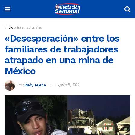
Inicio
Internacionales
«Desesperación» entre los
familiares de trabajadores
atrapado en una mina de
México
Por
Rudy Tejeda
agosto 5, 2022