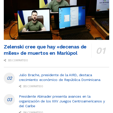
Zelenski cree que hay «decenas de
miles» de muertos en Mariúpol
305 COMPARTIDO
Julio Brache, presidente de la AIRD, destaca
crecimiento económico de República Dominicana
305 COMPARTIDO
Presidente Abinader presenta avances en la
organización de los XXV Juegos Centroamericanos y
del Caribe
306 COMPARTIDO