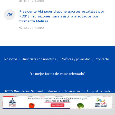
306 COMPARTIDO
Presidente Abinader dispone aportes estatales por
RD$12 mil millones para asistir a afectados por
tormenta Melissa
305 COMPARTIDO
Nosotros
Anunciate con nosotros
Políticas y privacidad
Contacto
"La mejor forma de estar orientado"
© 2022
Orientacion Semanal
- Todos los derechos reservados. Una producción de
Juan Fran Servicios Periodísticos, S.R.L