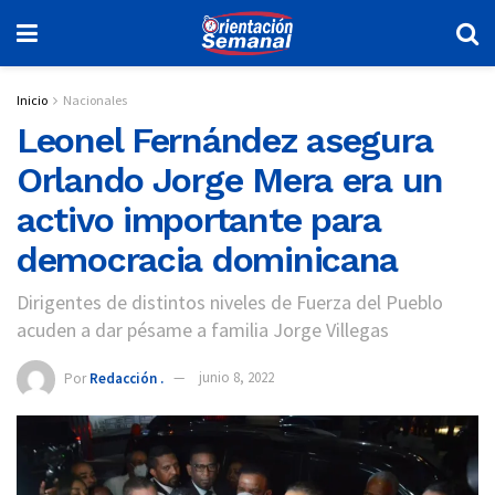
Inicio
Nacionales
Leonel Fernández asegura
Orlando Jorge Mera era un
activo importante para
democracia dominicana
Dirigentes de distintos niveles de Fuerza del Pueblo
acuden a dar pésame a familia Jorge Villegas
Por
Redacción .
junio 8, 2022