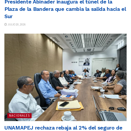
Presidente Abinader inaugura el túnel de la
Plaza de la Bandera que cambia la salida hacia el
Sur
JULIO 20, 2026
NACIONALES
UNAMAPEJ rechaza rebaja al 2% del seguro de