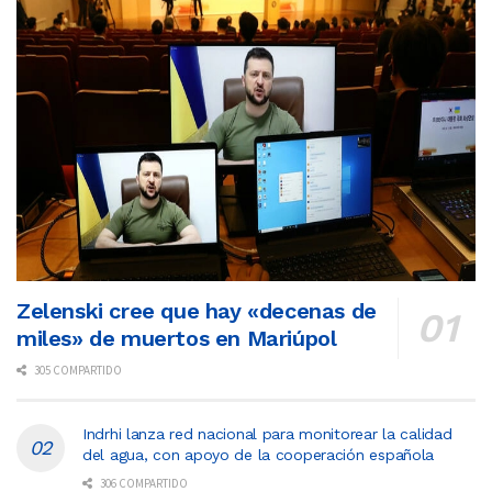
Zelenski cree que hay «decenas de
miles» de muertos en Mariúpol
305 COMPARTIDO
Indrhi lanza red nacional para monitorear la calidad
del agua, con apoyo de la cooperación española
306 COMPARTIDO