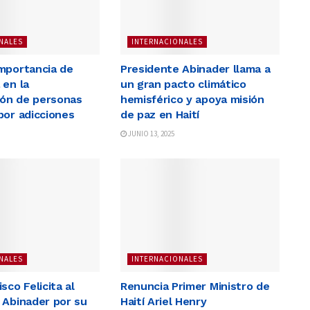
NALES
INTERNACIONALES
mportancia de
Presidente Abinader llama a
 en la
un gran pacto climático
ción de personas
hemisférico y apoya misión
por adicciones
de paz en Haití
JUNIO 13, 2025
NALES
INTERNACIONALES
sco Felicita al
Renuncia Primer Ministro de
 Abinader por su
Haití Ariel Henry