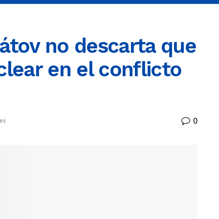
átov no descarta que
lear en el conflicto
0
es