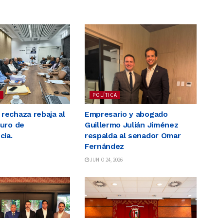
S
POLÍTICA
echaza rebaja al
Empresario y abogado
uro de
Guillermo Julián Jiménez
cia.
respalda al senador Omar
Fernández
JUNIO 24, 2026