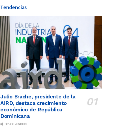
Tendencias
Julio Brache, presidente de la
AIRD, destaca crecimiento
económico de República
Dominicana
305 COMPARTIDO