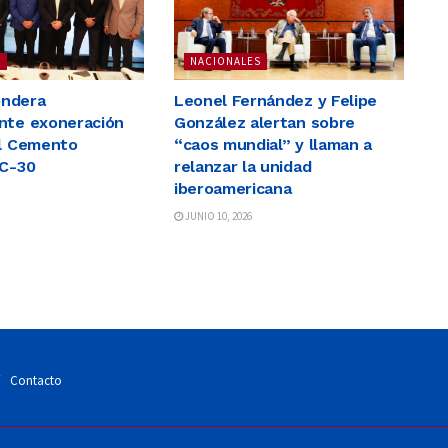
S
NACIONALES
ndera
Leonel Fernández y Felipe
nte exoneración
González alertan sobre
al Cemento
“caos mundial” y llaman a
AC-30
relanzar la unidad
iberoamericana
JUNIO 10, 2026
Contacto