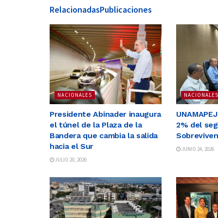
Relacionadas
Publicaciones
NACIONALES
NACIONALE
Presidente Abinader inaugura
UNAMAPEJ r
el túnel de la Plaza de la
2% del seg
Bandera que cambia la salida
Sobreviven
hacia el Sur
JUNIO 24, 2026
JULIO 20, 2026