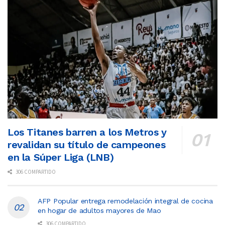
Los Titanes barren a los Metros y
revalidan su título de campeones
en la Súper Liga (LNB)
306 COMPARTIDO
AFP Popular entrega remodelación integral de cocina
en hogar de adultos mayores de Mao
306 COMPARTIDO