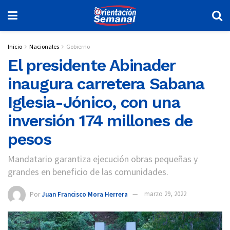
Inicio
Nacionales
Gobierno
El presidente Abinader
inaugura carretera Sabana
Iglesia-Jónico, con una
inversión 174 millones de
pesos
Mandatario garantiza ejecución obras pequeñas y
grandes en beneficio de las comunidades.
Por
Juan Francisco Mora Herrera
marzo 29, 2022