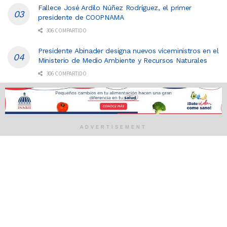
Fallece José Ardilo Núñez Rodríguez, el primer
presidente de COOPNAMA
306 COMPARTIDO
Presidente Abinader designa nuevos viceministros en el
Ministerio de Medio Ambiente y Recursos Naturales
306 COMPARTIDO
El Partido de la Liberación Dominicana (PLD) celebra
su X Congreso con un enfoque en la renovación y
unidad
306 COMPARTIDO
ADVERTISEMENT
Nosotros
Anunciate con nosotros
Políticas y privacidad
Contacto
"La mejor forma de estar orientado"