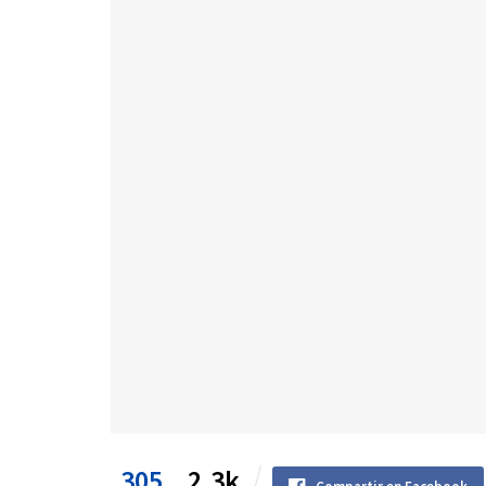
305
2.3k