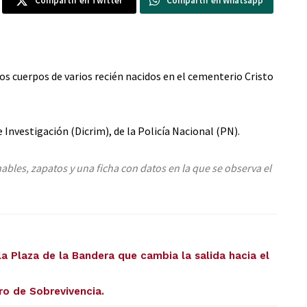
Compartir en Twitter
Compartir en Whatsapp
s cuerpos de varios recién nacidos en el cementerio Cristo
 Investigación (Dicrim), de la Policía Nacional (PN).
bles, zapatos y una ficha con datos en la que se observa el
la Plaza de la Bandera que cambia la salida hacia el
ro de Sobrevivencia.