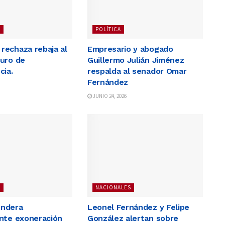
S
POLÍTICA
echaza rebaja al
Empresario y abogado
uro de
Guillermo Julián Jiménez
cia.
respalda al senador Omar
Fernández
JUNIO 24, 2026
S
NACIONALES
ndera
Leonel Fernández y Felipe
nte exoneración
González alertan sobre