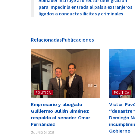
Abinader instruye al director de Migración
para impedir la entrada al país a extranjeros
ligados a conductas ilícitas y criminales
Relacionadas
Publicaciones
POLÍTICA
POLÍTICA
Empresario y abogado
Víctor Pav
Guillermo Julián Jiménez
“desastre”
respalda al senador Omar
Domingo No
Fernández
incumplimi
Gobierno
JUNIO 24, 2026