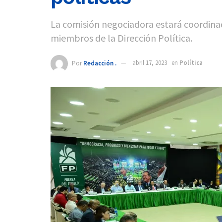
La comisión negociadora estará coordinad
miembros de la Dirección Política.
Por
Redacción .
abril 17, 2023
en
Política