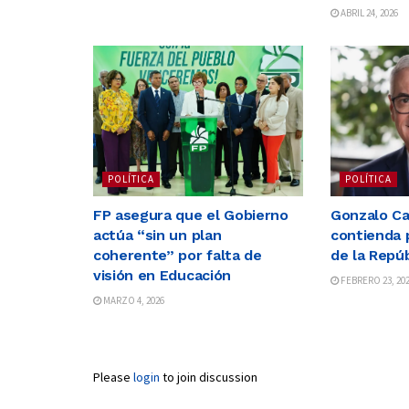
ABRIL 24, 2026
POLÍTICA
POLÍTICA
FP asegura que el Gobierno
Gonzalo Cas
actúa “sin un plan
contienda 
coherente” por falta de
de la Repúb
visión en Educación
FEBRERO 23, 20
MARZO 4, 2026
Please
login
to join discussion