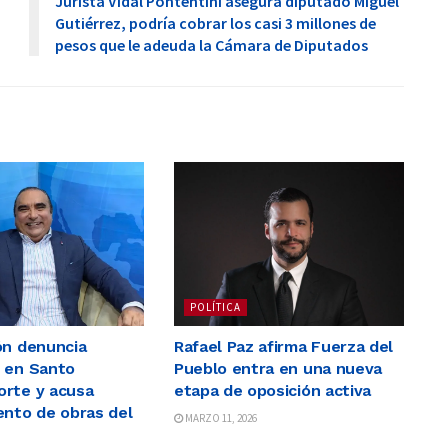
Jurista Vidal Pontentini asegura diputado Miguel
Gutiérrez, podría cobrar los casi 3 millones de
pesos que le adeuda la Cámara de Diputados
POLÍTICA
ón denuncia
Rafael Paz afirma Fuerza del
 en Santo
Pueblo entra en una nueva
rte y acusa
etapa de oposición activa
ento de obras del
MARZO 11, 2026