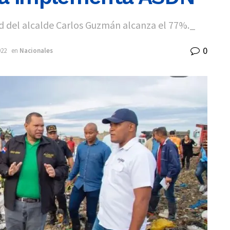
 del alcalde Carlos Guzmán alcanza el 77%._
0
022
en
Nacionales