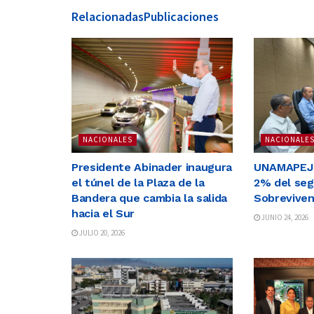
Relacionadas
Publicaciones
NACIONALES
NACIONALE
Presidente Abinader inaugura
UNAMAPEJ r
el túnel de la Plaza de la
2% del seg
Bandera que cambia la salida
Sobreviven
hacia el Sur
JUNIO 24, 2026
JULIO 20, 2026