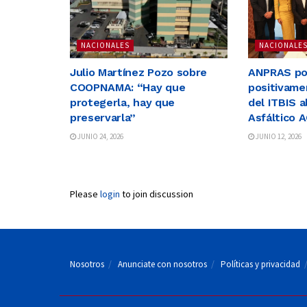
NACIONALES
NACIONALE
Julio Martínez Pozo sobre
ANPRAS po
COOPNAMA: “Hay que
positivame
protegerla, hay que
del ITBIS 
preservarla”
Asfáltico 
JUNIO 24, 2026
JUNIO 12, 2026
Please
login
to join discussion
Nosotros
Anunciate con nosotros
Políticas y privacidad