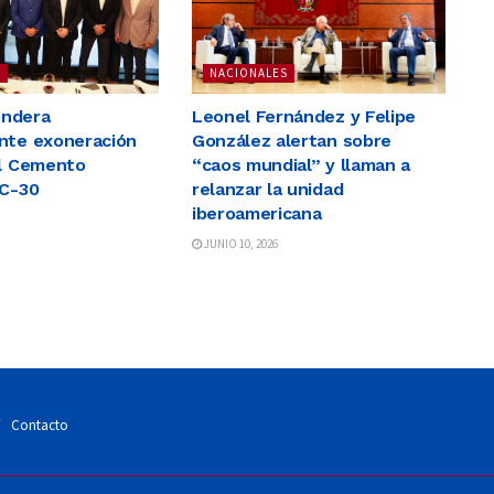
S
NACIONALES
ndera
Leonel Fernández y Felipe
nte exoneración
González alertan sobre
al Cemento
“caos mundial” y llaman a
AC-30
relanzar la unidad
iberoamericana
JUNIO 10, 2026
Contacto