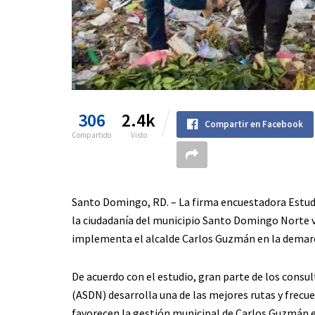
306
2.4k
Compartir en Facebook
Compartido
Visto
Santo Domingo, RD. – La firma encuestadora Estudi
la ciudadanía del municipio Santo Domingo Norte v
implementa el alcalde Carlos Guzmán en la demarca
De acuerdo con el estudio, gran parte de los cons
(ASDN) desarrolla una de las mejores rutas y frecu
favorecen la gestión municipal de Carlos Guzmán e