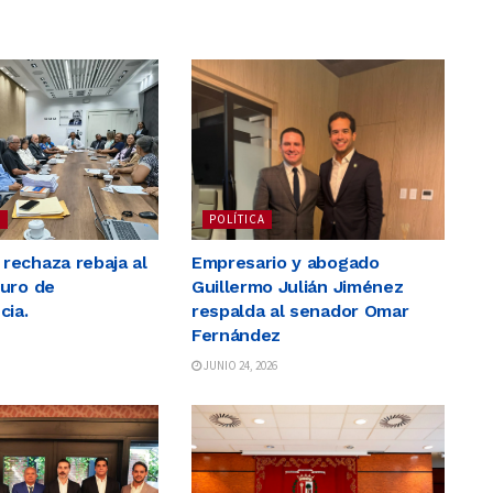
S
POLÍTICA
echaza rebaja al
Empresario y abogado
uro de
Guillermo Julián Jiménez
cia.
respalda al senador Omar
Fernández
JUNIO 24, 2026