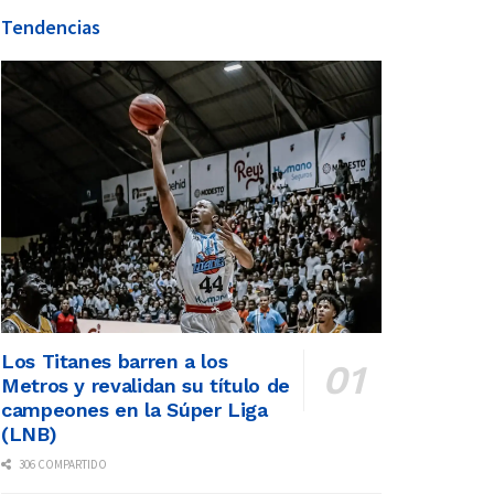
Tendencias
Los Titanes barren a los
Metros y revalidan su título de
campeones en la Súper Liga
(LNB)
306 COMPARTIDO