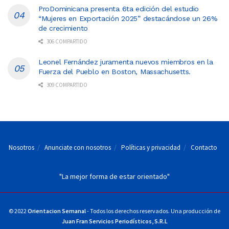
ProDominicana presenta 6ta edición del estudio
“Mujeres en Exportación 2025” destacándose un 26%
de crecimiento
306 COMPARTIDO
Leonel Fernández juramenta nuevos miembros en la
Fuerza del Pueblo en Boston, Massachusetts.
309 COMPARTIDO
Nosotros
Anunciate con nosotros
Políticas y privacidad
Contacto
"La mejor forma de estar orientado"
© 2022
Orientacion Semanal
- Todos los derechos reservados. Una producción de
Juan Fran Servicios Periodísticos, S.R.L