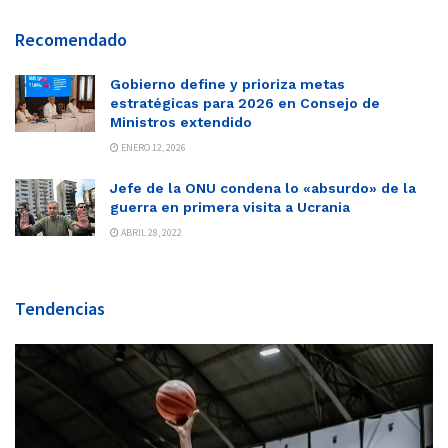
Recomendado
Gobierno define y prioriza metas
estratégicas para 2026 en Consejo de
Ministros extendido
ENERO 12, 2026
Jefe de la ONU condena lo «absurdo» de la
guerra en primera visita a Ucrania
ABRIL 28, 2022
Tendencias