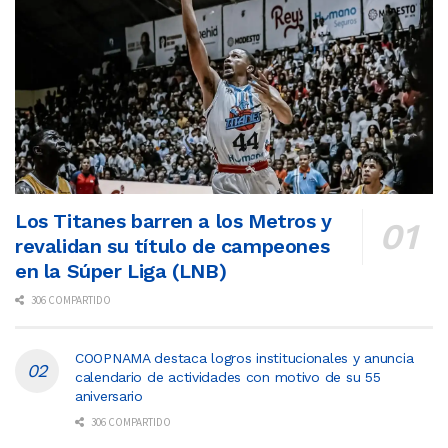
Los Titanes barren a los Metros y
revalidan su título de campeones
en la Súper Liga (LNB)
306 COMPARTIDO
COOPNAMA destaca logros institucionales y anuncia
calendario de actividades con motivo de su 55
aniversario
306 COMPARTIDO