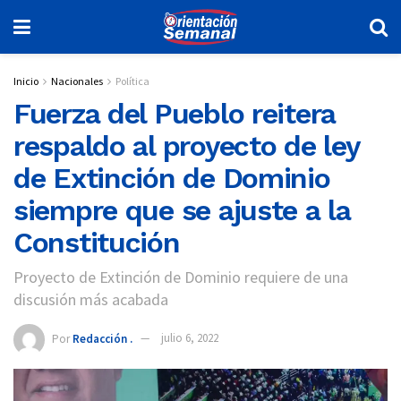
Inicio
Nacionales
Política
Fuerza del Pueblo reitera
respaldo al proyecto de ley
de Extinción de Dominio
siempre que se ajuste a la
Constitución
Proyecto de Extinción de Dominio requiere de una
discusión más acabada
Por
Redacción .
julio 6, 2022