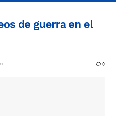
eos de guerra en el
0
es