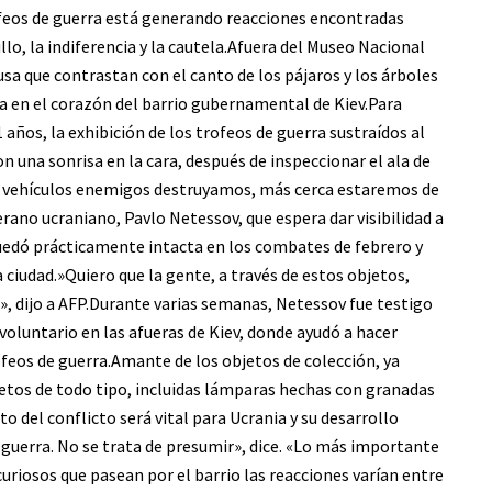
rofeos de guerra está generando reacciones encontradas
ullo, la indiferencia y la cautela.Afuera del Museo Nacional
usa que contrastan con el canto de los pájaros y los árboles
a en el corazón del barrio gubernamental de Kiev.Para
 años, la exhibición de los trofeos de guerra sustraídos al
con una sonrisa en la cara, después de inspeccionar el ala de
s vehículos enemigos destruyamos, más cerca estaremos de
erano ucraniano, Pavlo Netessov, que espera dar visibilidad a
quedó prácticamente intacta en los combates de febrero y
 ciudad.»Quiero que la gente, a través de estos objetos,
, dijo a AFP.Durante varias semanas, Netessov fue testigo
luntario en las afueras de Kiev, donde ayudó a hacer
feos de guerra.Amante de los objetos de colección, ya
etos de todo tipo, incluidas lámparas hechas con granadas
o del conflicto será vital para Ucrania y su desarrollo
guerra. No se trata de presumir», dice. «Lo más importante
uriosos que pasean por el barrio las reacciones varían entre