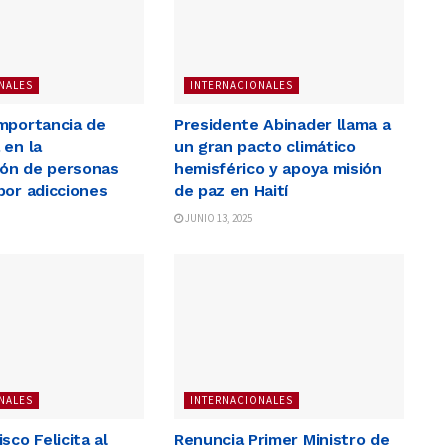
NALES
INTERNACIONALES
mportancia de
Presidente Abinader llama a
 en la
un gran pacto climático
ción de personas
hemisférico y apoya misión
por adicciones
de paz en Haití
JUNIO 13, 2025
NALES
INTERNACIONALES
sco Felicita al
Renuncia Primer Ministro de