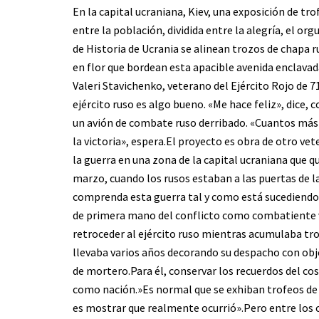
En la capital ucraniana, Kiev, una exposición de t
entre la población, dividida entre la alegría, el org
de Historia de Ucrania se alinean trozos de chapa r
en flor que bordean esta apacible avenida enclavad
Valeri Stavichenko, veterano del Ejército Rojo de 71
ejército ruso es algo bueno. «Me hace feliz», dice, 
un avión de combate ruso derribado. «Cuantos má
la victoria», espera.El proyecto es obra de otro vet
la guerra en una zona de la capital ucraniana que 
marzo, cuando los rusos estaban a las puertas de la
comprenda esta guerra tal y como está sucediendo»
de primera mano del conflicto como combatiente vo
retroceder al ejército ruso mientras acumulaba tro
llevaba varios años decorando su despacho con obj
de mortero.Para él, conservar los recuerdos del cost
como nación.»Es normal que se exhiban trofeos de 
es mostrar que realmente ocurrió».Pero entre los c