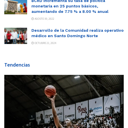
BCRD incrementa su tasa de política
monetaria en 25 puntos básicos,
aumentando de 7.75 % a 8.00 % anual
AGOSTO 30, 2022
Desarrollo de la Comunidad realiza operativo
médico en Santo Domingo Norte
OCTUBRE 21, 2024
Tendencias