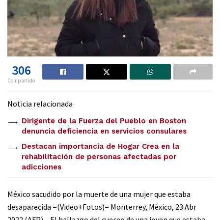
306
Compartido
Noticia relacionada
Dirigente de la Fuerza del Pueblo en Boston
denuncia deficiencia en servicios consulares
Destacan importancia de Hogar Crea en la
rehabilitación de personas afectadas por
adicciones
México sacudido por la muerte de una mujer que estaba
desaparecida =(Video+Fotos)= Monterrey, México, 23 Abr
2022 (AFP) – El hallazgo del cuerpo de una joven que estaba