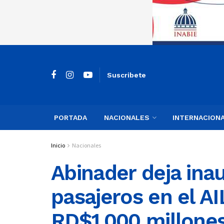
Suscribete
PORTADA
NACIONALES
INTERNACION
Inicio
Nacionales
Abinader deja ina
pasajeros en el A
RD$1,000 millone