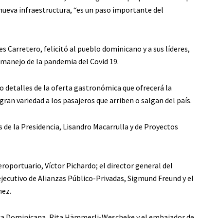
 nueva infraestructura, “es un paso importante del
 Carretero, felicitó al pueblo dominicano y a sus líderes,
 manejo de la pandemia del Covid 19.
o detalles de la oferta gastronómica que ofrecerá la
ran variedad a los pasajeros que arriben o salgan del país.
de la Presidencia, Lisandro Macarrulla y de Proyectos
oportuario, Víctor Pichardo; el director general del
ejecutivo de Alianzas Público-Privadas, Sigmund Freund y el
hez.
ica Dominicana, Rita Hämmerli-Wescheke y el embajador de